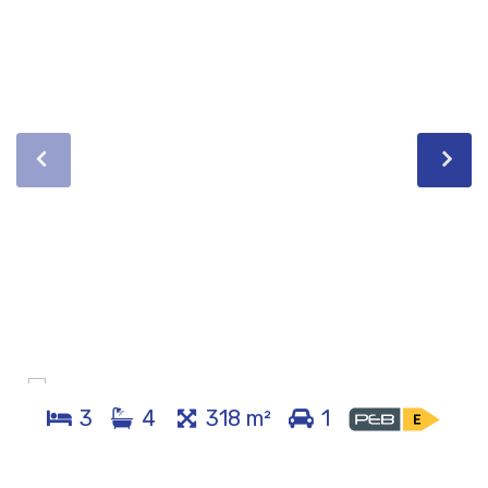
3
4
318 m²
1