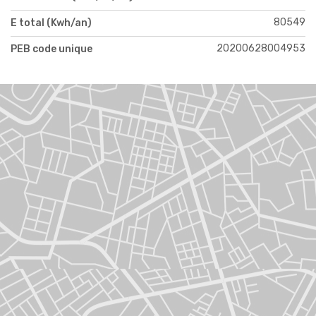
80549
E total (Kwh/an)
20200628004953
PEB code unique